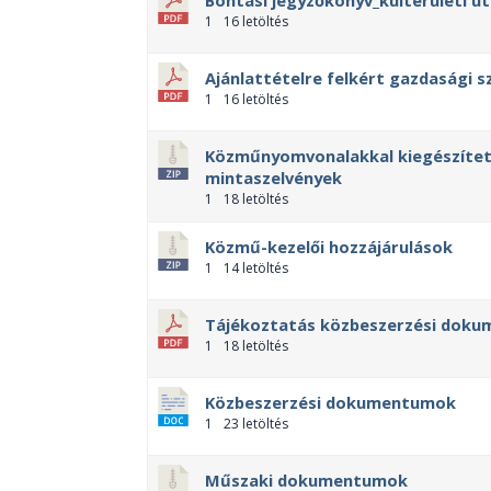
Bontási jegyzőkönyv_külterületi u
1
16 letöltés
Ajánlattételre felkért gazdasági s
1
16 letöltés
Közműnyomvonalakkal kiegészített
mintaszelvények
1
18 letöltés
Közmű-kezelői hozzájárulások
1
14 letöltés
Tájékoztatás közbeszerzési dok
1
18 letöltés
Közbeszerzési dokumentumok
1
23 letöltés
Műszaki dokumentumok