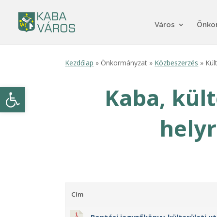
Város
Önko
Kezdőlap
» Önkormányzat »
Közbeszerzés
» Kült
Eszköztár megnyitása
Kaba, kült
helyr
Cím