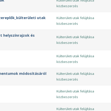
tak
Külterületi utak felújítása
közbeszerzés
zereplők_külterületi utak
Külterületi utak felújítása
közbeszerzés
 helyszínrajzok és
Külterületi utak felújítása
közbeszerzés
Külterületi utak felújítása
közbeszerzés
umentumok módosításáról
Külterületi utak felújítása
közbeszerzés
Külterületi utak felújítása
közbeszerzés
Külterületi utak felújítása