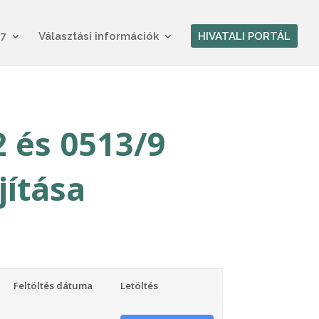
17
Választási információk
HIVATALI PORTÁL
2 és 0513/9
jítása
Feltöltés dátuma
Letöltés