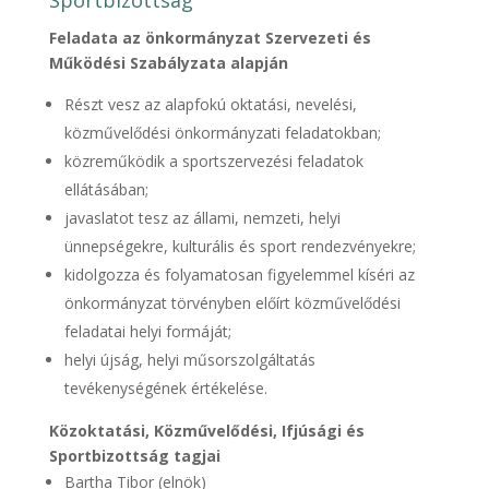
Sportbizottság
Feladata az önkormányzat Szervezeti és
Működési Szabályzata alapján
Részt vesz az alapfokú oktatási, nevelési,
közművelődési önkormányzati feladatokban;
közreműködik a sportszervezési feladatok
ellátásában;
javaslatot tesz az állami, nemzeti, helyi
ünnepségekre, kulturális és sport rendezvényekre;
kidolgozza és folyamatosan figyelemmel kíséri az
önkormányzat törvényben előírt közművelődési
feladatai helyi formáját;
helyi újság, helyi műsorszolgáltatás
tevékenységének értékelése.
Közoktatási, Közművelődési, Ifjúsági és
Sportbizottság tagjai
Bartha Tibor (elnök)