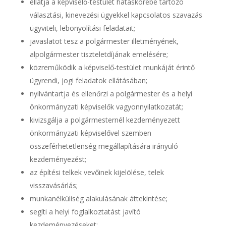
ellátja a képviselő-testület hatáskörébe tartozó
választási, kinevezési ügyekkel kapcsolatos szavazás
ügyviteli, lebonyolítási feladatait;
javaslatot tesz a polgármester illetményének,
alpolgármester tiszteletdíjának emelésére;
közreműködik a képviselő-testület munkáját érintő
ügyrendi, jogi feladatok ellátásában;
nyilvántartja és ellenőrzi a polgármester és a helyi
önkormányzati képviselők vagyonnyilatkozatát;
kivizsgálja a polgármesternél kezdeményezett
önkormányzati képviselővel szemben
összeférhetetlenség megállapítására irányuló
kezdeményezést;
az építési telkek vevőinek kijelölése, telek
visszavásárlás;
munkanélküliség alakulásának áttekintése;
segíti a helyi foglalkoztatást javító
kezdeményezéseket;