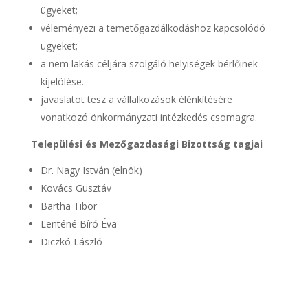
ügyeket;
véleményezi a temetőgazdálkodáshoz kapcsolódó
ügyeket;
a nem lakás céljára szolgáló helyiségek bérlőinek
kijelölése.
javaslatot tesz a vállalkozások élénkítésére
vonatkozó önkormányzati intézkedés csomagra.
Települési és Mezőgazdasági Bizottság tagjai
Dr. Nagy István (elnök)
Kovács Gusztáv
Bartha Tibor
Lenténé Bíró Éva
Diczkó László