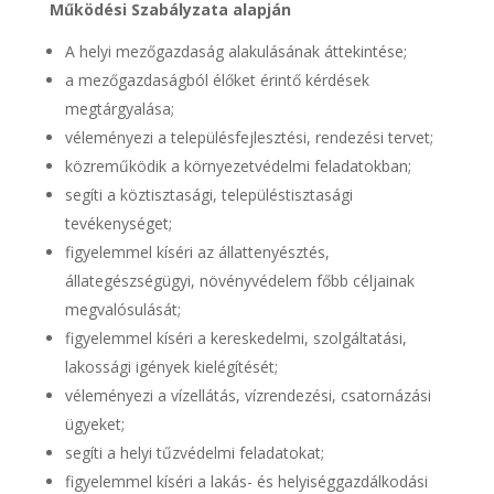
Működési Szabályzata alapján
A helyi mezőgazdaság alakulásának áttekintése;
a mezőgazdaságból élőket érintő kérdések
megtárgyalása;
véleményezi a településfejlesztési, rendezési tervet;
közreműködik a környezetvédelmi feladatokban;
segíti a köztisztasági, településtisztasági
tevékenységet;
figyelemmel kíséri az állattenyésztés,
állategészségügyi, növényvédelem főbb céljainak
megvalósulását;
figyelemmel kíséri a kereskedelmi, szolgáltatási,
lakossági igények kielégítését;
véleményezi a vízellátás, vízrendezési, csatornázási
ügyeket;
segíti a helyi tűzvédelmi feladatokat;
figyelemmel kíséri a lakás- és helyiséggazdálkodási