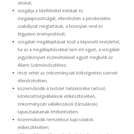
okokat;
vizsgálja a hitelfelvétel indokait és
megalapozottságát, ellenőrizheti a pénzkezelési
szabályzat megtartását, a bizonylati rend és
fegyelem érvényesítését;
vizsgálati megállapításait közli a képviselő-testülettel,
ha az a megállapításokkal nem ért egyet, a vizsgálati
jegyzőkönyvet észrevételeivel együtt megküldi az
Állami Számvevőszékhez;
részt vehet az önkormányzati költségvetési szervek
ellenőrzésében;
közreműködik a testület hatáskörébe tartozó
kötelezettségvállalások előkészítésében,
önkormányzati vállalkozások (társulások)
tapasztalatainak értékelésében;
közreműködik nemzetközi kapcsolatok
előkészítésében;