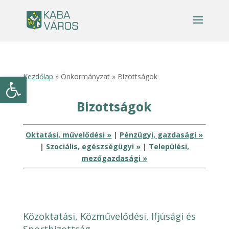
Eszköztár megnyitása
Kezdőlap
» Önkormányzat » Bizottságok
Bizottságok
Oktatási, művelődési »
|
Pénzügyi, gazdasági »
|
Szociális, egészségügyi »
|
Települési,
mezőgazdasági »
Közoktatási, Közművelődési, Ifjúsági és