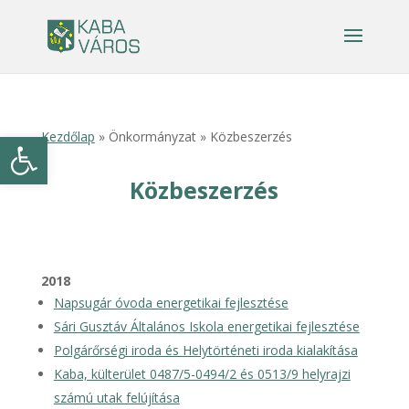
Eszköztár megnyitása
Kezdőlap
» Önkormányzat » Közbeszerzés
Közbeszerzés
2018
Napsugár óvoda energetikai fejlesztése
Sári Gusztáv Általános Iskola energetikai fejlesztése
Polgárőrségi iroda és Helytörténeti iroda kialakítása
Kaba, külterület 0487/5-0494/2 és 0513/9 helyrajzi
számú utak felújítása