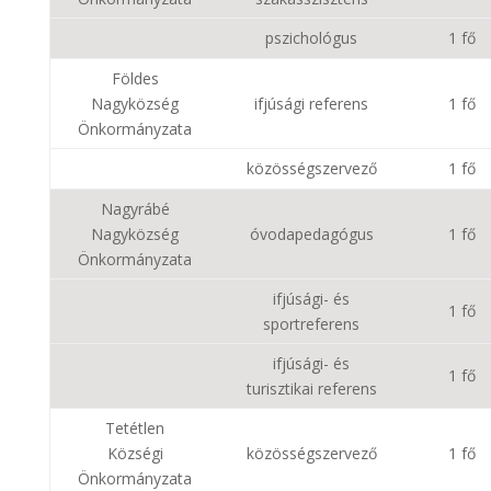
pszichológus
1 fő
Földes
Nagyközség
ifjúsági referens
1 fő
Önkormányzata
közösségszervező
1 fő
Nagyrábé
Nagyközség
óvodapedagógus
1 fő
Önkormányzata
ifjúsági- és
1 fő
sportreferens
ifjúsági- és
1 fő
turisztikai referens
Tetétlen
Községi
közösségszervező
1 fő
Önkormányzata