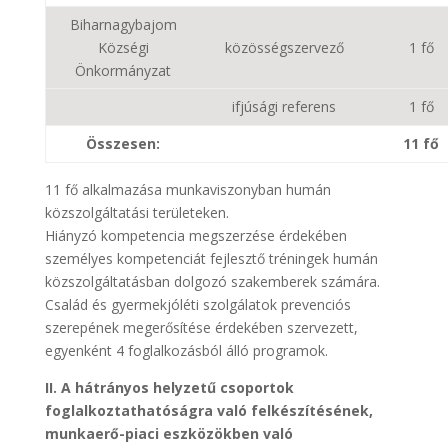
Biharnagybajom
Községi
közösségszervező
1 fő
Önkormányzat
ifjúsági referens
1 fő
Összesen:
11 fő
11 fő alkalmazása munkaviszonyban humán
közszolgáltatási területeken.
Hiányzó kompetencia megszerzése érdekében
személyes kompetenciát fejlesztő tréningek humán
közszolgáltatásban dolgozó szakemberek számára.
Család és gyermekjóléti szolgálatok prevenciós
szerepének megerősítése érdekében szervezett,
egyenként 4 foglalkozásból álló programok.
II. A hátrányos helyzetű csoportok
foglalkoztathatóságra való felkészítésének,
munkaerő-piaci eszközökben való