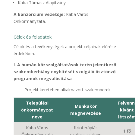
Kaba Támasz Alapítvány
A konzorcium vezetője:
Kaba Város
Önkormányzata.
Célok és feladatok
Célok és a tevékenységek a projekt céljainak elérése
érdekében:
I. A humán közszolgáltatások terén jelentkező
szakemberhiány enyhítését szolgáló ösztönző
programok megvalósítása
Projekt keretében alkalmazott szakemberek
Települési
Felvenn
Munkakör
önkormányzat
kívánt
megnevezése
neve
létszá
Kaba Város
fizioterápiás
1 fő
Önkormányzata
szakasszisztens