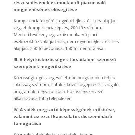
részesedésének és munkaerő-piacon való
megjelenésének elősegítése
Kompetenciafelmérés, egyéni fejlesztési terv alapján
végzett kompetenciaképzés, 200 fő számára.
Mentori tevékenység, aktív munkaerő-piaci
eszközökhöz való juttatás, nem egyéni fejlesztési terv
alapján, 250 fő bevonása, 150 fő mentorálása.
III. A helyi kisközösségek társadalom-szervező
szerepének megerősítése
Közösségi, egészséges életmód programok a teljes
lakosság számára, fiatalok közösségépítését szolgáló
programok megvalósítása. Közösségszervező
alkalmazása több településen.
IV. A vidék megtartó képességének erősítése,
valamint az ezzel kapcsolatos disszemináció
támogatása
Közszolgálatok elérhetővé tétele, humán