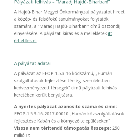
Pályázati felhívás – “Maradj Hajdú-Biharban!”
A Hajdú-Bihar Megyei Önkormányzat pályázatot hirdet
a közép- és felsőfokú tanulmányokat folytatók
számára, a “Maradj Hajdú-Biharban!” című ösztöndíj
elnyerésére. A pályázati kiírás és a mellékletek
itt
érhetőek el
.
A pályázat adatai
A pályázat az EFOP-1.5.3-16 kódszámú, „Humán
szolgáltatások fejlesztése térségi szemléletben –
kedvezményezett térségek” című pályázati felhívás
keretében került benyújtásra.
A nyertes pályázat azonosító száma és címe:
EFOP-1.5.3-16-2017-00010 „Humán közszolgáltatások
fejlesztése Kabán és a környező településeken”
Vissza nem térítendő támogatás összege:
250
millió Ft