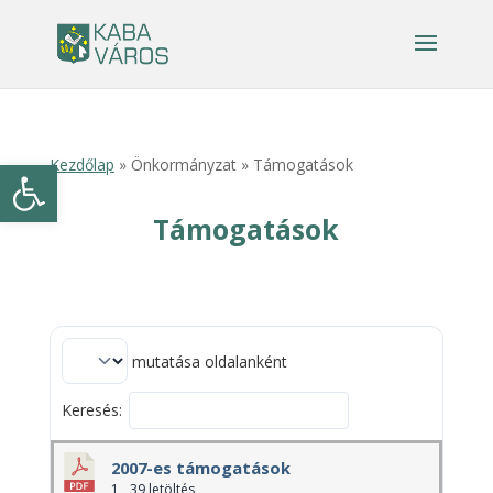
Eszköztár megnyitása
Kezdőlap
» Önkormányzat » Támogatások
Támogatások
mutatása oldalanként
Keresés:
2007-es támogatások
1
39 letöltés