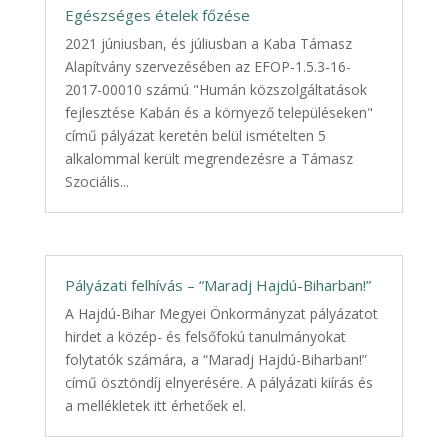
Egészséges ételek főzése
2021 júniusban, és júliusban a Kaba Támasz
Alapítvány szervezésében az EFOP-1.5.3-16-
2017-00010 számú "Humán közszolgáltatások
fejlesztése Kabán és a környező településeken"
című pályázat keretén belül ismételten 5
alkalommal került megrendezésre a Támasz
Szociális...
Pályázati felhívás – “Maradj Hajdú-Biharban!”
A Hajdú-Bihar Megyei Önkormányzat pályázatot
hirdet a közép- és felsőfokú tanulmányokat
folytatók számára, a “Maradj Hajdú-Biharban!”
című ösztöndíj elnyerésére. A pályázati kiírás és
a mellékletek itt érhetőek el.