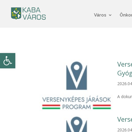
Város
Önko
Eszköztár megnyitása
Vers
Gyóg
2026.04
A dokum
Vers
2026.04