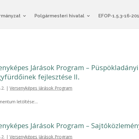
rmányzat
Polgármesteri hivatal
EFOP-1.5.3-16-20
enyképes Járások Program – Püspökladányi 
yfürdőinek fejlesztése II.
.2.
|
Versenyképes Járások Program
entum letöltése:...
enyképes Járások Program – Sajtóközlemén
.2.
|
Versenyképes Járások Program