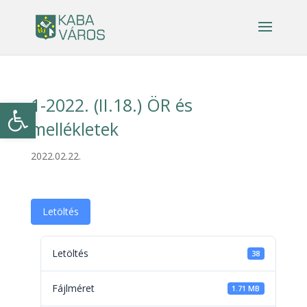
1-2022. (II.18.) ÖR és
Eszköztár megnyitása
mellékletek
2022.02.22.
Letöltés
Letöltés
38
Fájlméret
1.71 MB