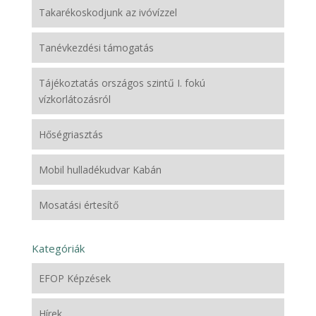
Takarékoskodjunk az ivóvízzel
Tanévkezdési támogatás
Tájékoztatás országos szintű I. fokú
vízkorlátozásról
Hőségriasztás
Mobil hulladékudvar Kabán
Mosatási értesítő
Kategóriák
EFOP Képzések
Hírek