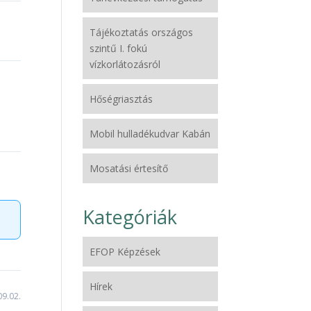
Tájékoztatás országos
szintű I. fokú
vízkorlátozásról
Hőségriasztás
Mobil hulladékudvar Kabán
Mosatási értesítő
Kategóriák
EFOP Képzések
Hírek
9.02.