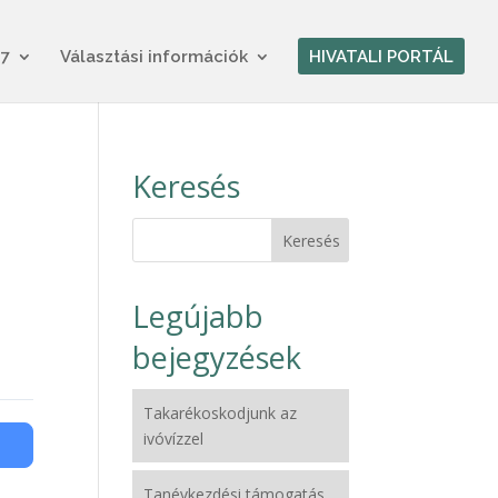
17
Választási információk
HIVATALI PORTÁL
Keresés
Legújabb
bejegyzések
Takarékoskodjunk az
ivóvízzel
Tanévkezdési támogatás