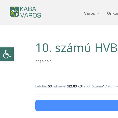
Város
Önko
10. számú HVB
Eszköztár megnyitása
2019.09.2.
Letöltés
53
Fájlméret
622.83 KB
Fájlok Száma
1
Dátumké