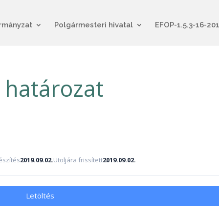
rmányzat
Polgármesteri hivatal
EFOP-1.5.3-16-20
 határozat
szítés
2019.09.02.
Utoljára frissített
2019.09.02.
Letöltés