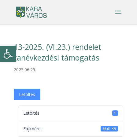
13-2025. (VI.23.) rendelet
Eszköztár megnyitása
tanévkezdési támogatás
2025.06.25.
Letöltés
Letöltés
1
Fájlméret
86.61 KB