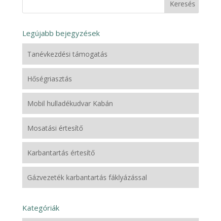
Legújabb bejegyzések
Tanévkezdési támogatás
Hőségriasztás
Mobil hulladékudvar Kabán
Mosatási értesítő
Karbantartás értesítő
Gázvezeték karbantartás fáklyázással
Kategóriák