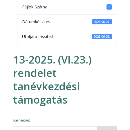
Fájlok Száma
1
Dátumkészítés
2025.06.25.
Utoljára frissített
2025.06.25.
13-2025. (VI.23.)
rendelet
tanévkezdési
támogatás
Keresés