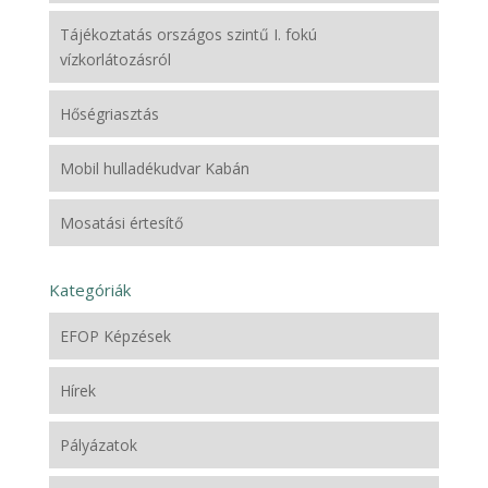
Tájékoztatás országos szintű I. fokú
vízkorlátozásról
Hőségriasztás
Mobil hulladékudvar Kabán
Mosatási értesítő
Kategóriák
EFOP Képzések
Hírek
Pályázatok