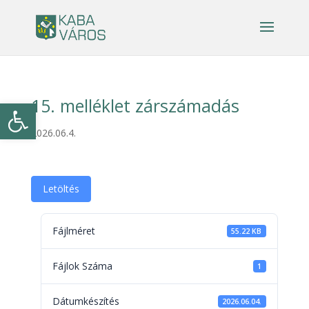
15. melléklet zárszámadás
Eszköztár megnyitása
2026.06.4.
Letöltés
Fájlméret
55.22 KB
Fájlok Száma
1
Dátumkészítés
2026.06.04.