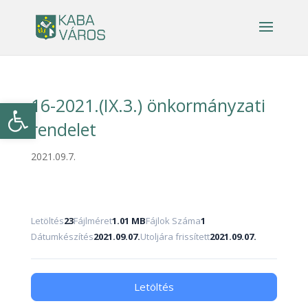
16-2021.(IX.3.) önkormányzati
Eszköztár megnyitása
rendelet
2021.09.7.
Letöltés
23
Fájlméret
1.01 MB
Fájlok Száma
1
Dátumkészítés
2021.09.07.
Utoljára frissített
2021.09.07.
Letöltés