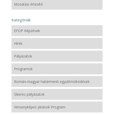
Mosatási értesítő
Kategóriák
EFOP Képzések
Hírek
Pályázatok
Programok
Román-magyar határmenti együttműködések
Sikeres pályázatok
Versenyképes Járások Program