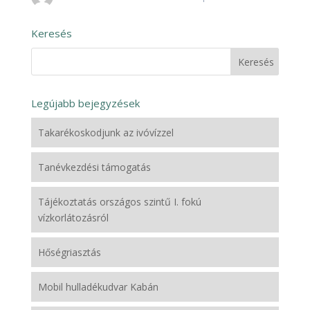
Keresés
Legújabb bejegyzések
Takarékoskodjunk az ivóvízzel
Tanévkezdési támogatás
Tájékoztatás országos szintű I. fokú
vízkorlátozásról
Hőségriasztás
Mobil hulladékudvar Kabán