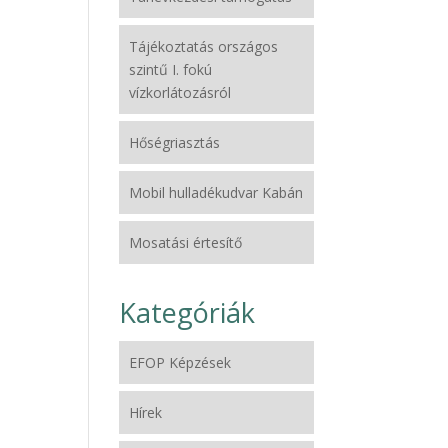
Tájékoztatás országos
szintű I. fokú
vízkorlátozásról
Hőségriasztás
Mobil hulladékudvar Kabán
Mosatási értesítő
Kategóriák
EFOP Képzések
Hírek