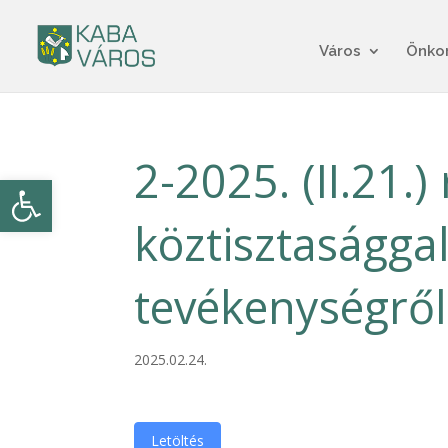
Város
Önko
2-2025. (II.21.)
Eszköztár megnyitása
köztisztaságga
tevékenységről
2025.02.24.
Letöltés