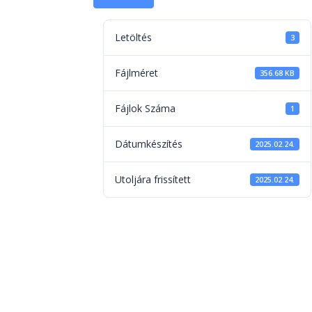
Letöltés
3
Fájlméret
356.68 KB
Fájlok Száma
1
Dátumkészítés
2025.02.24.
Utoljára frissített
2025.02.24.