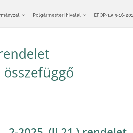
rmányzat
Polgármesteri hivatal
EFOP-1.5.3-16-20
 rendelet
l összefüggő
2-2025. (II.21.) rendelet