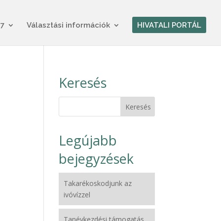
17
Választási információk
HIVATALI PORTÁL
Keresés
Legújabb
bejegyzések
Takarékoskodjunk az
ivóvízzel
Tanévkezdési támogatás