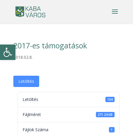
2017-es támogatások
Eszköztár megnyitása
2018.02.8.
Letöltés
Letöltés
104
Fájlméret
271.24 KB
Fájlok Száma
1