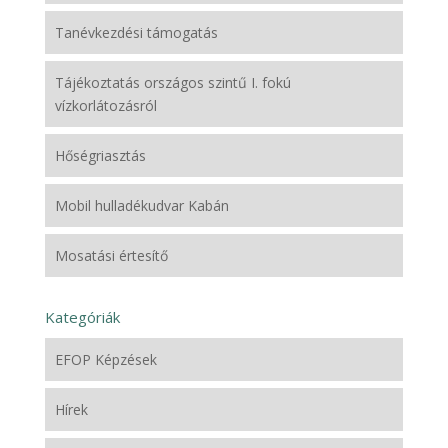
Tanévkezdési támogatás
Tájékoztatás országos szintű I. fokú
vízkorlátozásról
Hőségriasztás
Mobil hulladékudvar Kabán
Mosatási értesítő
Kategóriák
EFOP Képzések
Hírek