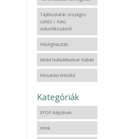
Tájékoztatás országos
szintű I. fokú
vízkorlátozásról
Hőségriasztás
Mobil hulladékudvar Kabán
Mosatási értesítő
Kategóriák
EFOP Képzések
Hírek