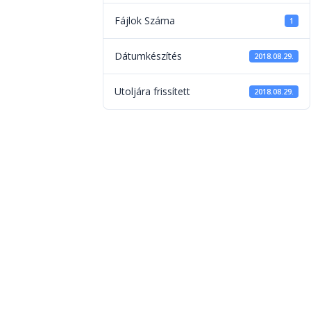
Fájlok Száma
1
Dátumkészítés
2018.08.29.
Utoljára frissített
2018.08.29.