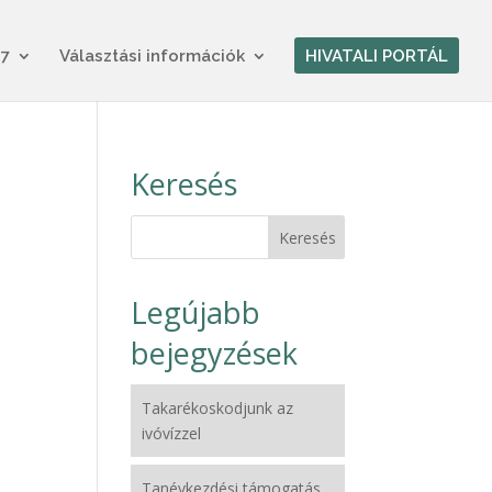
17
Választási információk
HIVATALI PORTÁL
Keresés
Legújabb
bejegyzések
Takarékoskodjunk az
ivóvízzel
Tanévkezdési támogatás