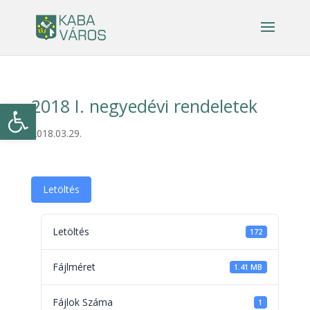
2018 I. negyedévi rendeletek
Eszköztár megnyitása
2018.03.29.
Letöltés
Letöltés
172
Fájlméret
1.41 MB
Fájlok Száma
1