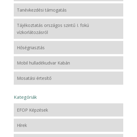
Tanévkezdési támogatás
Tájékoztatás országos szintű I. fokú
vízkorlátozásról
Hőségriasztás
Mobil hulladékudvar Kabán
Mosatási értesítő
Kategóriák
EFOP Képzések
Hírek