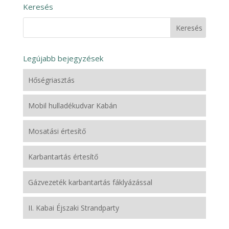
Keresés
Legújabb bejegyzések
Hőségriasztás
Mobil hulladékudvar Kabán
Mosatási értesítő
Karbantartás értesítő
Gázvezeték karbantartás fáklyázással
II. Kabai Éjszaki Strandparty