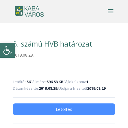
3. számú HVB határozat
Eszköztár megnyitása
2019.08.29.
Letöltés
56
Fájlméret
596.53 KB
Fájlok Száma
1
Dátumkészítés
2019.08.29.
Utoljára frissített
2019.08.29.
Letöltés