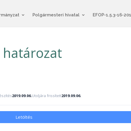
rmányzat
Polgármesteri hivatal
EFOP-1.5.3-16-20
 határozat
szítés
2019.09.06.
Utoljára frissített
2019.09.06.
Letöltés