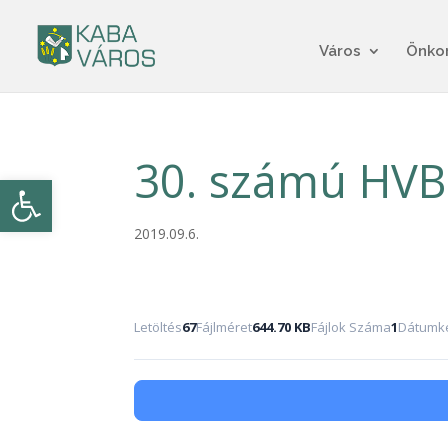
Város
Önko
30. számú HVB
Eszköztár megnyitása
2019.09.6.
Letöltés
67
Fájlméret
644.70 KB
Fájlok Száma
1
Dátumké