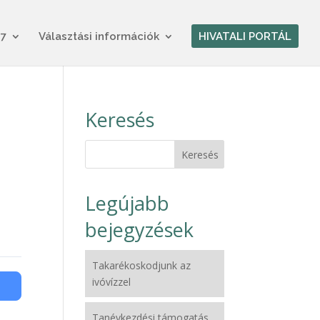
17
Választási információk
HIVATALI PORTÁL
Keresés
Legújabb
bejegyzések
Takarékoskodjunk az
ivóvízzel
Tanévkezdési támogatás