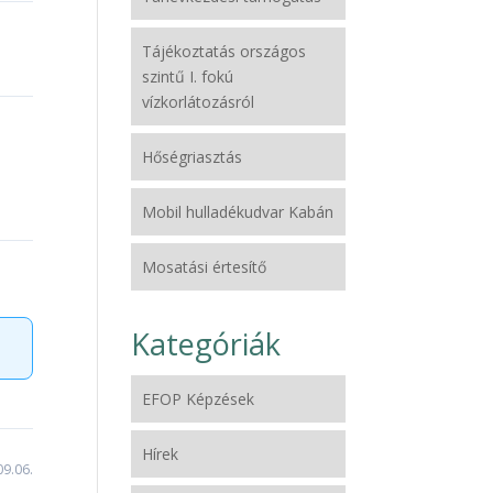
Tájékoztatás országos
szintű I. fokú
vízkorlátozásról
Hőségriasztás
Mobil hulladékudvar Kabán
Mosatási értesítő
Kategóriák
EFOP Képzések
Hírek
9.06.