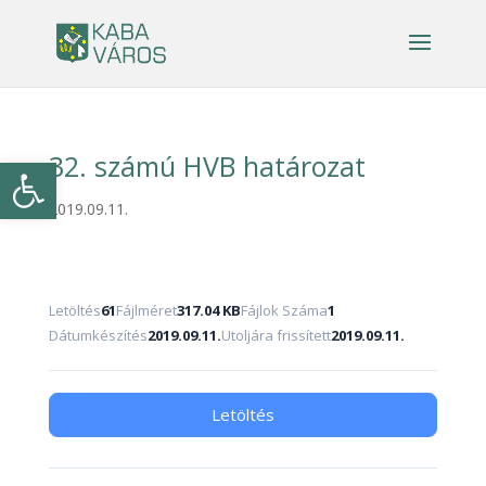
32. számú HVB határozat
Eszköztár megnyitása
2019.09.11.
Letöltés
61
Fájlméret
317.04 KB
Fájlok Száma
1
Dátumkészítés
2019.09.11.
Utoljára frissített
2019.09.11.
Letöltés