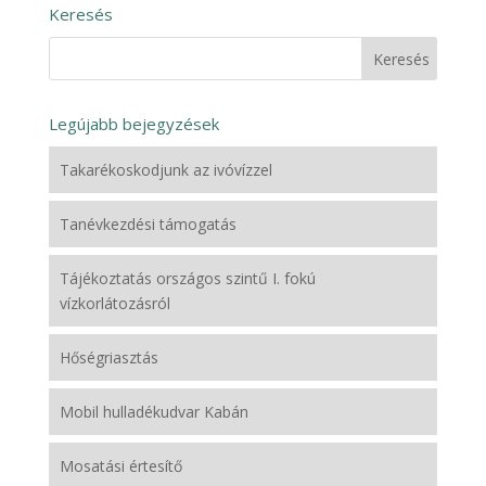
Keresés
Legújabb bejegyzések
Takarékoskodjunk az ivóvízzel
Tanévkezdési támogatás
Tájékoztatás országos szintű I. fokú
vízkorlátozásról
Hőségriasztás
Mobil hulladékudvar Kabán
Mosatási értesítő