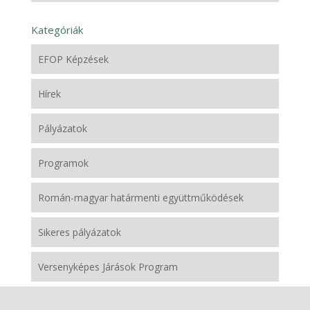
Kategóriák
EFOP Képzések
Hírek
Pályázatok
Programok
Román-magyar határmenti együttműködések
Sikeres pályázatok
Versenyképes Járások Program