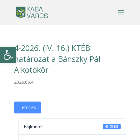
4-2026. (IV. 16.) KTÉB
Eszköztár megnyitása
határozat a Bánszky Pál
Alkotókör
2026.06.4.
Letöltés
Fájlméret
46.25 KB