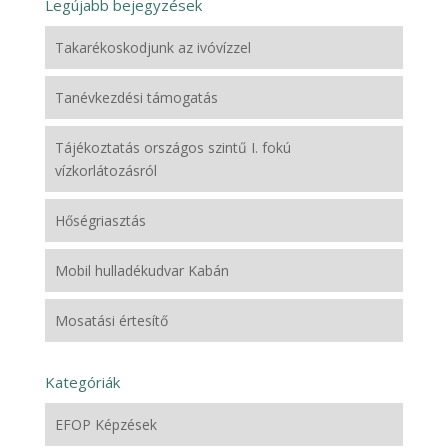
Legújabb bejegyzések
Takarékoskodjunk az ivóvízzel
Tanévkezdési támogatás
Tájékoztatás országos szintű I. fokú
vízkorlátozásról
Hőségriasztás
Mobil hulladékudvar Kabán
Mosatási értesítő
Kategóriák
EFOP Képzések