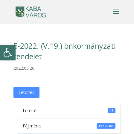
5-2022. (V.19.) önkormányzati
Eszköztár megnyitása
rendelet
2022.05.26.
Letöltés
Letöltés
13
Fájlméret
472.75 KB