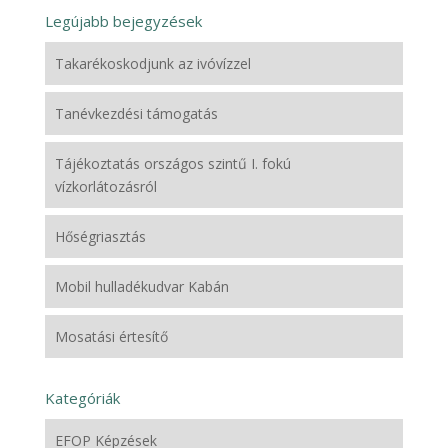
Legújabb bejegyzések
Takarékoskodjunk az ivóvízzel
Tanévkezdési támogatás
Tájékoztatás országos szintű I. fokú
vízkorlátozásról
Hőségriasztás
Mobil hulladékudvar Kabán
Mosatási értesítő
Kategóriák
EFOP Képzések