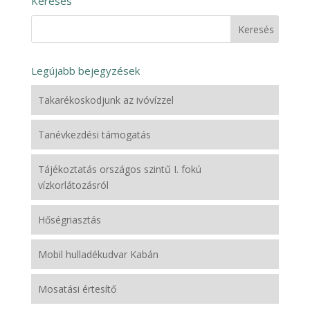
Keresés
Legújabb bejegyzések
Takarékoskodjunk az ivóvízzel
Tanévkezdési támogatás
Tájékoztatás országos szintű I. fokú
vízkorlátozásról
Hőségriasztás
Mobil hulladékudvar Kabán
Mosatási értesítő