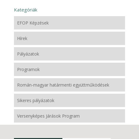
Kategóriák
EFOP Képzések
Hírek
Pályázatok
Programok
Román-magyar határmenti együttműködések
Sikeres pályázatok
Versenyképes Járások Program