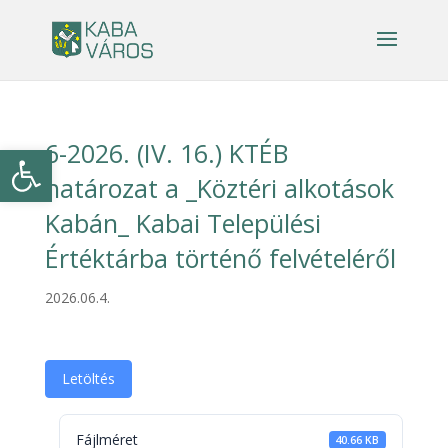
6-2026. (IV. 16.) KTÉB
Eszköztár megnyitása
határozat a _Köztéri alkotások
Kabán_ Kabai Települési
Értéktárba történő felvételéről
2026.06.4.
Letöltés
Fájlméret
40.66 KB