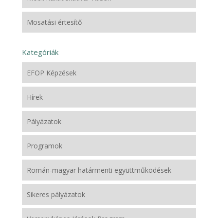
Mosatási értesítő
Kategóriák
EFOP Képzések
Hírek
Pályázatok
Programok
Román-magyar határmenti együttműködések
Sikeres pályázatok