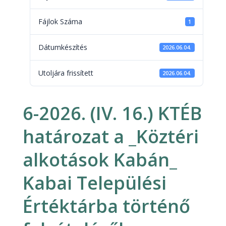
Fájlok Száma
1
Dátumkészítés
2026.06.04.
Utoljára frissített
2026.06.04.
6-2026. (IV. 16.) KTÉB
határozat a _Köztéri
alkotások Kabán_
Kabai Települési
Értéktárba történő