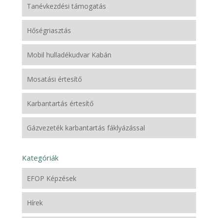
Tanévkezdési támogatás
Hőségriasztás
Mobil hulladékudvar Kabán
Mosatási értesítő
Karbantartás értesítő
Gázvezeték karbantartás fáklyázással
Kategóriák
EFOP Képzések
Hírek