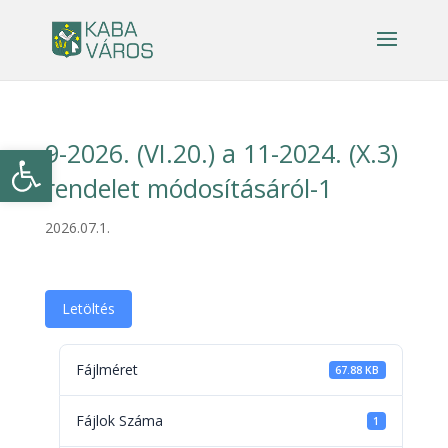
9-2026. (VI.20.) a 11-2024. (X.3)
Eszköztár megnyitása
rendelet módosításáról-1
2026.07.1.
Letöltés
Fájlméret
67.88 KB
Fájlok Száma
1