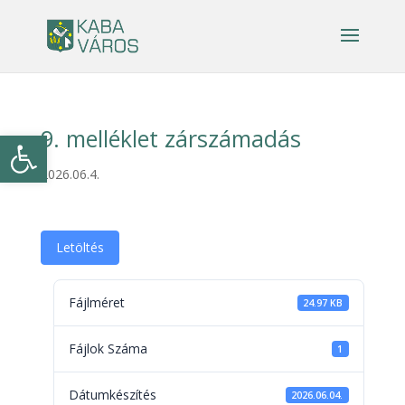
9. melléklet zárszámadás
Eszköztár megnyitása
2026.06.4.
Letöltés
Fájlméret
24.97 KB
Fájlok Száma
1
Dátumkészítés
2026.06.04.