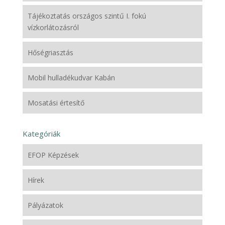
Tájékoztatás országos szintű I. fokú
vízkorlátozásról
Hőségriasztás
Mobil hulladékudvar Kabán
Mosatási értesítő
Kategóriák
EFOP Képzések
Hírek
Pályázatok