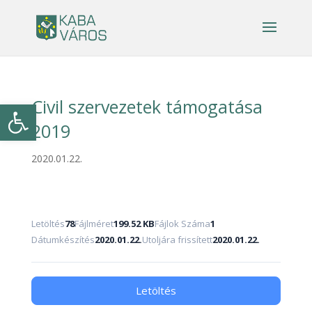
Civil szervezetek támogatása
Eszköztár megnyitása
2019
2020.01.22.
Letöltés
78
Fájlméret
199.52 KB
Fájlok Száma
1
Dátumkészítés
2020.01.22.
Utoljára frissített
2020.01.22.
Letöltés