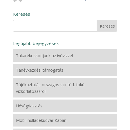
Keresés
Legújabb bejegyzések
Takarékoskodjunk az ivóvízzel
Tanévkezdési támogatás
Tájékoztatás országos szintű I. fokú
vízkorlátozásról
Hőségriasztás
Mobil hulladékudvar Kabán