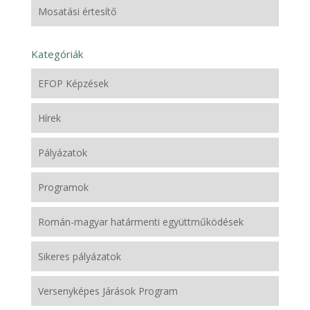
Mosatási értesítő
Kategóriák
EFOP Képzések
Hírek
Pályázatok
Programok
Román-magyar határmenti együttműködések
Sikeres pályázatok
Versenyképes Járások Program