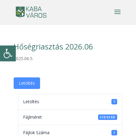
Hőségriasztás 2026.06
Eszköztár megnyitása
2025.06.5.
Letöltés
Letöltés
7
Fájlméret
518.93 KB
Fájlok Száma
1