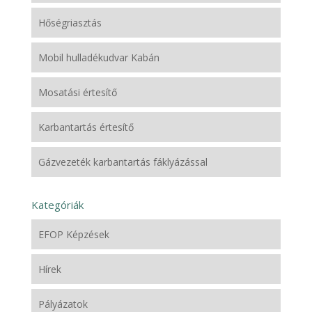
Hőségriasztás
Mobil hulladékudvar Kabán
Mosatási értesítő
Karbantartás értesítő
Gázvezeték karbantartás fáklyázással
Kategóriák
EFOP Képzések
Hírek
Pályázatok