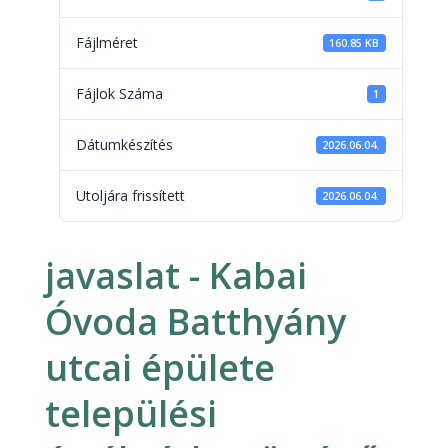
Fájlméret
160.85 KB
Fájlok Száma
1
Dátumkészítés
2026.06.04.
Utoljára frissített
2026.06.04.
javaslat - Kabai
Óvoda Batthyány
utcai épülete
települési