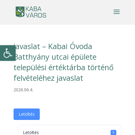
javaslat – Kabai Óvoda
Eszköztár megnyitása
Batthyány utcai épülete
települési értéktárba történő
felvételéhez javaslat
2026.06.4.
Letöltés
Letöltés
1