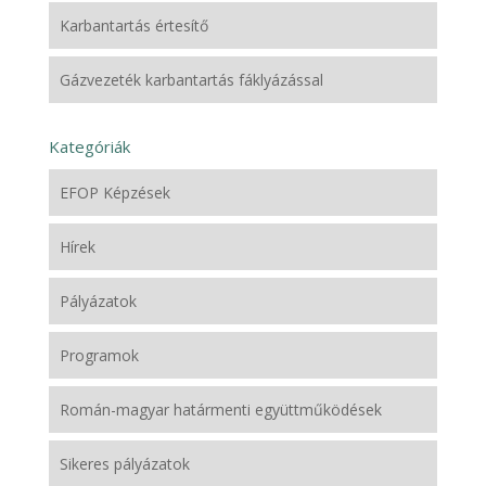
Karbantartás értesítő
Gázvezeték karbantartás fáklyázással
Kategóriák
EFOP Képzések
Hírek
Pályázatok
Programok
Román-magyar határmenti együttműködések
Sikeres pályázatok