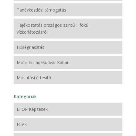
Tanévkezdési támogatás
Tájékoztatás országos szintű I. fokú
vízkorlátozásról
Hőségriasztás
Mobil hulladékudvar Kabán
Mosatási értesítő
Kategóriák
EFOP Képzések
Hírek