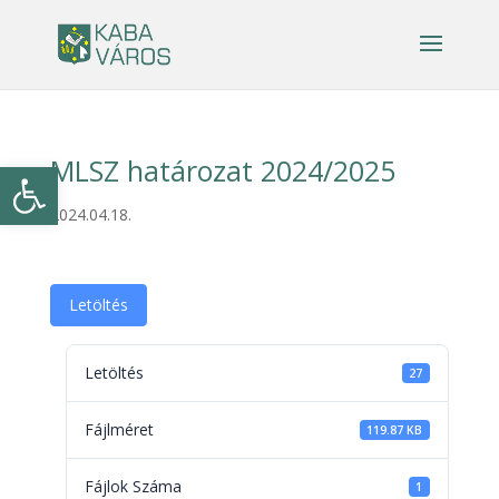
MLSZ határozat 2024/2025
Eszköztár megnyitása
2024.04.18.
Letöltés
Letöltés
27
Fájlméret
119.87 KB
Fájlok Száma
1