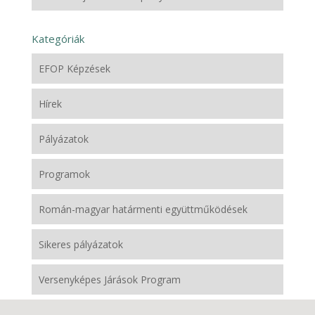
Kategóriák
EFOP Képzések
Hírek
Pályázatok
Programok
Román-magyar határmenti együttműködések
Sikeres pályázatok
Versenyképes Járások Program