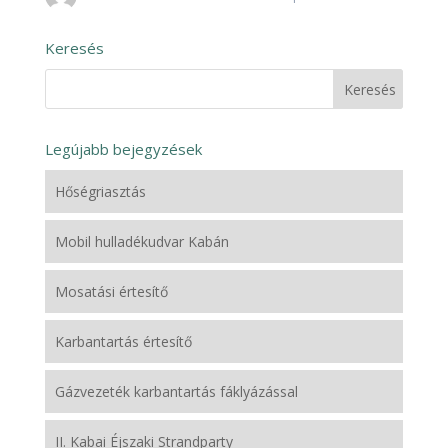
Keresés
Legújabb bejegyzések
Hőségriasztás
Mobil hulladékudvar Kabán
Mosatási értesítő
Karbantartás értesítő
Gázvezeték karbantartás fáklyázással
II. Kabai Éjszaki Strandparty