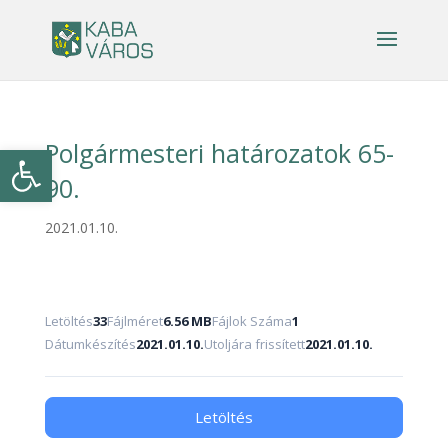
Polgármesteri határozatok 65-
Eszköztár megnyitása
90.
2021.01.10.
Letöltés
33
Fájlméret
6.56 MB
Fájlok Száma
1
Dátumkészítés
2021.01.10.
Utoljára frissített
2021.01.10.
Letöltés