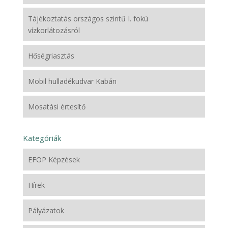
Tájékoztatás országos szintű I. fokú
vízkorlátozásról
Hőségriasztás
Mobil hulladékudvar Kabán
Mosatási értesítő
Kategóriák
EFOP Képzések
Hírek
Pályázatok