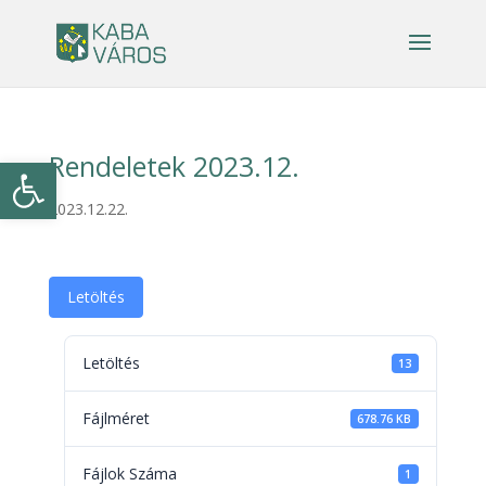
Rendeletek 2023.12.
Eszköztár megnyitása
2023.12.22.
Letöltés
Letöltés
13
Fájlméret
678.76 KB
Fájlok Száma
1