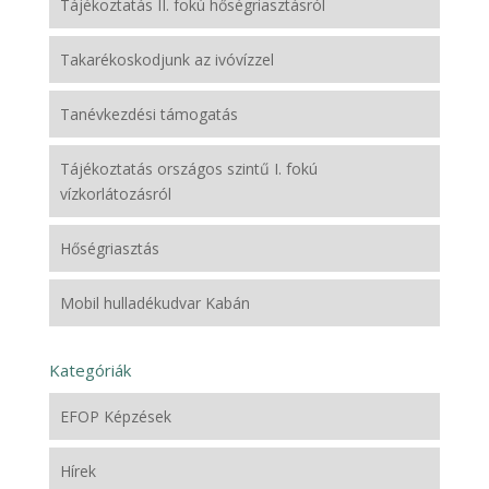
Tájékoztatás II. fokú hőségriasztásról
Takarékoskodjunk az ivóvízzel
Tanévkezdési támogatás
Tájékoztatás országos szintű I. fokú
vízkorlátozásról
Hőségriasztás
Mobil hulladékudvar Kabán
Kategóriák
EFOP Képzések
Hírek