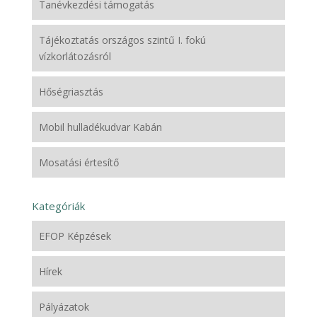
Tanévkezdési támogatás
Tájékoztatás országos szintű I. fokú
vízkorlátozásról
Hőségriasztás
Mobil hulladékudvar Kabán
Mosatási értesítő
Kategóriák
EFOP Képzések
Hírek
Pályázatok