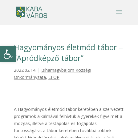
Hagyományos életmód tábor –
Eszköztár megnyitása
“Apródképző tábor”
2022.02.14.
|
Biharnagybajom Községi
Önkormányzata
,
EFOP
A Hagyományos életmód tábor keretében a szervezett
programok alkalmával felhívtuk a gyerekek figyelmét a
mozgás, illetve a testápolás és fogápolás
fontosságára, a tábor keretében továbbá többek
között kirándulásokat, elsősegélynyújtás oktatását,