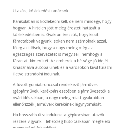
Utazási, közlekedési tanácsok
Kánikulában is közlekedni kell, de nem mindegy, hogy
hogyan. A hirtelen jött meleg érezteti hatását a
közlekedésben is. Gyakran érezzük, hogy kicsit
fáradtabbak vagyunk, sokan nem számolnak azzal,
főleg az idősek, hogy a nagy meleg még az.
egészséges szervezetet is megviseli, nemhogy a
fáradtat, kimerültét. Az emberek a hétvége jó idejét
kihasználva autóba ülnek és a városokon kívül túrázni
illetve strandolni indulnak.
A fúvott gumiabronccsal rendelkező járművek
(gépjárművek, kerékpár) esetében a járművezetők a
nyári időszakban, a nagy meleg miatt gyakrabban
ellenőrizzék járműveik kerekének légynyomását.
Ha hosszabb útra indulunk, a gépkocsiban utazók
részére vigyünk – lehetőleg hűtő táskában megfelelő
mennyiségű folyadékot.