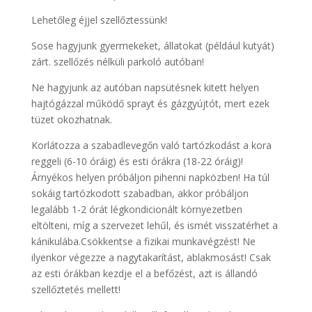
Lehetőleg éjjel szellőztessünk!
Sose hagyjunk gyermekeket, állatokat (például kutyát)
zárt. szellőzés nélküli parkoló autóban!
Ne hagyjunk az autóban napsütésnek kitett helyen
hajtógázzal működő sprayt és gázgyújtót, mert ezek
tüzet okozhatnak.
Korlátozza a szabadlevegőn való tartózkodást a kora
reggeli (6-10 óráig) és esti órákra (18-22 óráig)!
Árnyékos helyen próbáljon pihenni napközben! Ha túl
sokáig tartózkodott szabadban, akkor próbáljon
legalább 1-2 órát légkondicionált környezetben
eltölteni, míg a szervezet lehűl, és ismét visszatérhet a
kánikulába.Csökkentse a fizikai munkavégzést! Ne
ilyenkor végezze a nagytakarítást, ablakmosást! Csak
az esti órákban kezdje el a befőzést, azt is állandó
szellőztetés mellett!