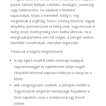
pulzus, lüktető fejfájás, szédülés, émelygés, zavartság
vagy tudatvesztés. Ha valakinél a fentieket
tapasztaljuk, hívjuk a mentőket. Addig is. míg
megérkezik a segítség, fontos a beteg lehűtése. Vigyük
árnyékba, permetezzünk rá hideg vizet, vagy mossuk le
hideg vízzel, esetleg hideg vizes kádba ültessük. Ha a
levegő páratartalma nem túl magas, a beteget nedves
lepedőbe csavarhatjuk, miközben legyezzük.
Tanácsok a hőguta megelőzésére:
A nap égető erejétől széles karimájú kalappal,
napszemüveggel és napkrémmel védje magát!
Fényvédő krémmel naponta többször is kenje be a
bőrét!
akik szívgyógyszert szednek, a vízhajtás mellett is
fogyasszanak elegendő mennyiségű folyadékot a
forró napokon, azaz a szokásosnál egy literrel
többet.