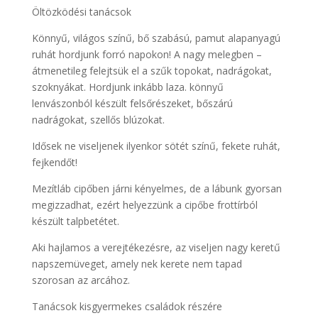
Öltözködési tanácsok
Könnyű, világos színű, bő szabású, pamut alapanyagú
ruhát hordjunk forró napokon! A nagy melegben –
átmenetileg felejtsük el a szűk topokat, nadrágokat,
szoknyákat. Hordjunk inkább laza. könnyű
lenvászonból készült felsőrészeket, bőszárú
nadrágokat, szellős blúzokat.
Idősek ne viseljenek ilyenkor sötét színű, fekete ruhát,
fejkendőt!
Mezítláb cipőben járni kényelmes, de a lábunk gyorsan
megizzadhat, ezért helyezzünk a cipőbe frottírból
készült talpbetétet.
Aki hajlamos a verejtékezésre, az viseljen nagy keretű
napszemüveget, amely nek kerete nem tapad
szorosan az arcához.
Tanácsok kisgyermekes családok részére