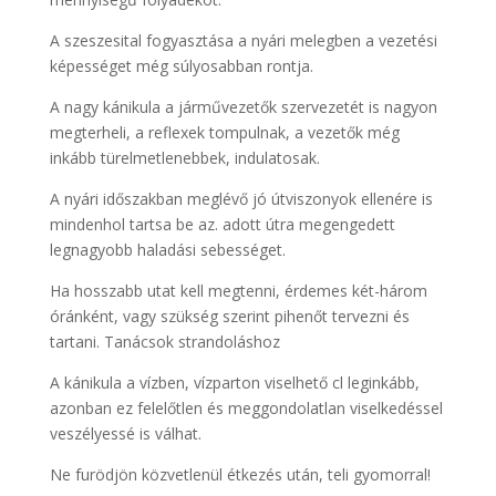
A szeszesital fogyasztása a nyári melegben a vezetési
képességet még súlyosabban rontja.
A nagy kánikula a járművezetők szervezetét is nagyon
megterheli, a reflexek tompulnak, a vezetők még
inkább türelmetlenebbek, indulatosak.
A nyári időszakban meglévő jó útviszonyok ellenére is
mindenhol tartsa be az. adott útra megengedett
legnagyobb haladási sebességet.
Ha hosszabb utat kell megtenni, érdemes két-három
óránként, vagy szükség szerint pihenőt tervezni és
tartani.
Tanácsok strandoláshoz
A kánikula a vízben, vízparton viselhető cl leginkább,
azonban ez felelőtlen és meggondolatlan viselkedéssel
veszélyessé is válhat.
Ne furödjön közvetlenül étkezés után, teli gyomorral!