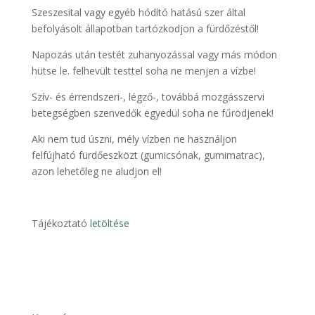
Szeszesital vagy egyéb hódító hatású szer által
befolyásolt állapotban tartózkodjon a fürdőzéstől!
Napozás után testét zuhanyozással vagy más módon
hütse le. felhevült testtel soha ne menjen a vízbe!
Szív- és érrendszeri-, légző-, továbbá mozgásszervi
betegségben szenvedők egyedül soha ne fűrödjenek!
Aki nem tud úszni, mély vízben ne használjon
felfújható fürdőeszközt (gumicsónak, gumimatrac),
azon lehetőleg ne aludjon el!
Tájékoztató
letöltése