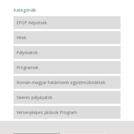
Kategóriák
EFOP Képzések
Hírek
Pályázatok
Programok
Román-magyar határmenti együttműködések
Sikeres pályázatok
Versenyképes Járások Program