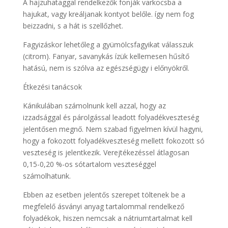
A hajzuhataggal rendelkezők fonják varkocsba a
hajukat, vagy kreáljanak kontyot belőle. így nem fog
beizzadni, s a hát is szellőzhet.
Fagyizáskor lehetőleg a gyümölcsfagyikat válasszuk
(citrom). Fanyar, savanykás ízük kellemesen hűsítő
hatású, nem is szólva az egészségügy i előnyökről.
Étkezési tanácsok
Kánikulában számolnunk kell azzal, hogy az
izzadsággal és párolgással leadott folyadékveszteség
jelentősen megnő. Nem szabad figyelmen kívül hagyni,
hogy a fokozott folyadékveszteség mellett fokozott só
veszteség is jelentkezik. Verejtékezéssel átlagosan
0,15-0,20 %-os sótartalom veszteséggel
számolhatunk.
Ebben az esetben jelentős szerepet töltenek be a
megfelelő ásványi anyag tartalommal rendelkező
folyadékok, hiszen nemcsak a nátriumtartalmat kell