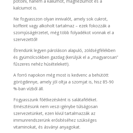
pótolni, hanem a káliumot, magnéziumot és a
kalciumot is.
Ne fogyasszon olyan innivalót, amely sok cukrot,
koffeint vagy alkoholt tartalmaz – ezek fokozzák a
szomjúságérzetet, még több folyadékot vonnak el a
szervezettől!
Étrendünk legyen pároláson alapuló, zöldségfélékben
és gyümölcsökben gazdag (kerüljük el a „magyarosan”
fűszeres nehéz húsételeket!).
A forró napokon még most is kedvenc a behütött
görögdinnye, amely jól oltja a szomjat is, hisz 85-90
%-ban vízből áll.
Fogyasszunk főétkezésként is salátaféléket.
Emésztésünk nem veszi igénybe túlságosan
szervezetünket, ezen kívül tartalmazzák az
immunrendszerünk erősítéséhez szükséges
vitaminokat, és ásványi anyagokat.