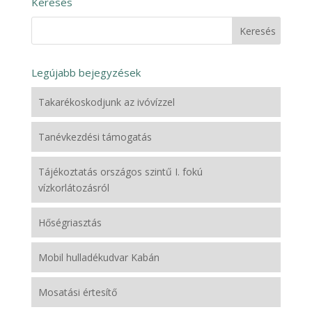
Keresés
Legújabb bejegyzések
Takarékoskodjunk az ivóvízzel
Tanévkezdési támogatás
Tájékoztatás országos szintű I. fokú
vízkorlátozásról
Hőségriasztás
Mobil hulladékudvar Kabán
Mosatási értesítő