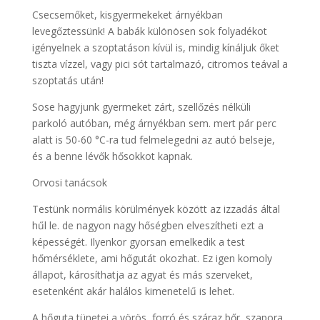
Csecsemőket, kisgyermekeket árnyékban
levegőztessünk! A babák különösen sok folyadékot
igényelnek a szoptatáson kívül is, mindig kínáljuk őket
tiszta vízzel, vagy pici sót tartalmazó, citromos teával a
szoptatás után!
Sose hagyjunk gyermeket zárt, szellőzés nélküli
parkoló autóban, még árnyékban sem. mert pár perc
alatt is 50-60 °C-ra tud felmelegedni az autó belseje,
és a benne lévők hősokkot kapnak.
Orvosi tanácsok
Testünk normális körülmények között az izzadás által
hűl le. de nagyon nagy hőségben elveszítheti ezt a
képességét. Ilyenkor gyorsan emelkedik a test
hőmérséklete, ami hőgutát okozhat. Ez igen komoly
állapot, károsíthatja az agyat és más szerveket,
esetenként akár halálos kimenetelű is lehet.
A hőguta tünetei a vörös, forró és száraz bőr, szapora