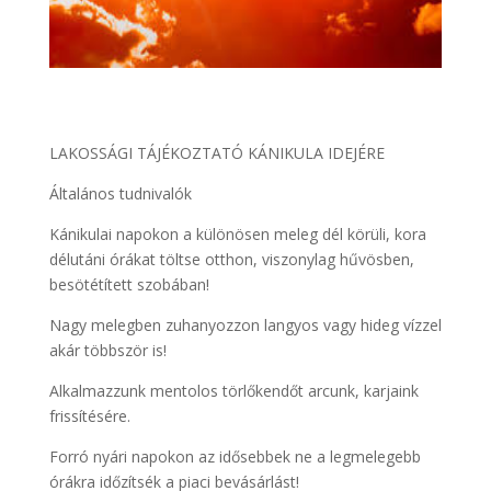
LAKOSSÁGI TÁJÉKOZTATÓ KÁNIKULA IDEJÉRE
Általános tudnivalók
Kánikulai napokon a különösen meleg dél körüli, kora
délutáni órákat töltse otthon, viszonylag hűvösben,
besötétített szobában!
Nagy melegben zuhanyozzon langyos vagy hideg vízzel
akár többször is!
Alkalmazzunk mentolos törlőkendőt arcunk, karjaink
frissítésére.
Forró nyári napokon az idősebbek ne a legmelegebb
órákra időzítsék a piaci bevásárlást!