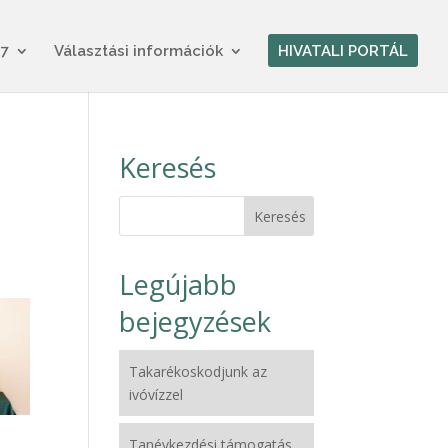
17
Választási információk
HIVATALI PORTÁL
Keresés
Legújabb
bejegyzések
Takarékoskodjunk az
ivóvízzel
Tanévkezdési támogatás