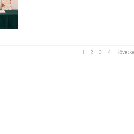
1
2
3
4
Követk