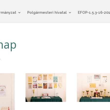
rmányzat
Polgármesteri hivatal
EFOP-1.5.3-16-20
snap
a