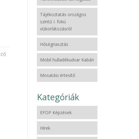
Tájékoztatás országos
szintű I. fokú
vízkorlátozásról
Hőségriasztás
ező
Mobil hulladékudvar Kabán
Mosatási értesítő
Kategóriák
EFOP Képzések
Hírek