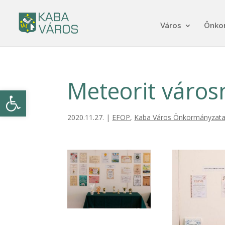
Város
Önko
Meteorit váro
Eszköztár megnyitása
2020.11.27.
|
EFOP
,
Kaba Város Önkormányzat