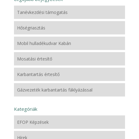
Tanévkezdési támogatás
Hőségriasztás
Mobil hulladékudvar Kabán
Mosatási értesítő
Karbantartás értesítő
Gázvezeték karbantartás fáklyázással
Kategóriák
EFOP Képzések
Hírek