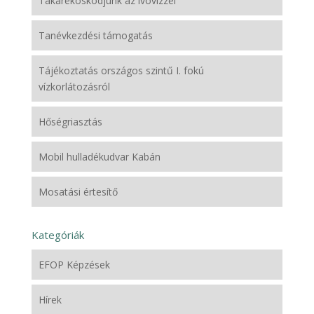
Takarékoskodjunk az ivóvízzel
Tanévkezdési támogatás
Tájékoztatás országos szintű I. fokú
vízkorlátozásról
Hőségriasztás
Mobil hulladékudvar Kabán
Mosatási értesítő
Kategóriák
EFOP Képzések
Hírek