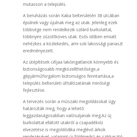
mutasson a település.
A beruházás során Kaba belterületén 38 utcában
épülnek vagy újulnak meg az utak. Jelenleg ezek
többsége nem rendelkezik szilárd burkolattal,
többnyire zúzottköves utak. Esős időben emiatt
nehézkes a közlekedés, ami sok lakossági panaszt
eredményezett.
Az útépítések céljaa lakóingatlanok könnyebb és
biztonságosabb megközelíthetősége,a
gépjárműforgalom biztonságos fenntartása,a
település belterületi úthálózatának minőségi
fejlesztése.
A tervezés során a műszaki megoldásokat úgy
határozták meg, hogy a lehető
leggazdaságosabban valósuljanak meg.Az új
burkolattal ellátott utakról a csapadékvíz
elvezetése is megoldódika meglévő árkok
rendezésével, valamint új földmedrű és szikkasztó