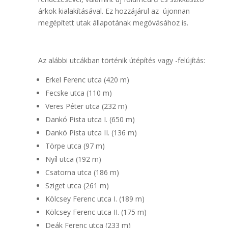
árkok kialakításával. Ez hozzájárul az újonnan
megépített utak állapotának megóvásához is.
Az alábbi utcákban történik útépítés vagy -felújítás:
Erkel Ferenc utca (420 m)
Fecske utca (110 m)
Veres Péter utca (232 m)
Dankó Pista utca I. (650 m)
Dankó Pista utca II. (136 m)
Törpe utca (97 m)
Nyíl utca (192 m)
Csatorna utca (186 m)
Sziget utca (261 m)
Kölcsey Ferenc utca I. (189 m)
Kölcsey Ferenc utca II. (175 m)
Deák Ferenc utca (233 m)