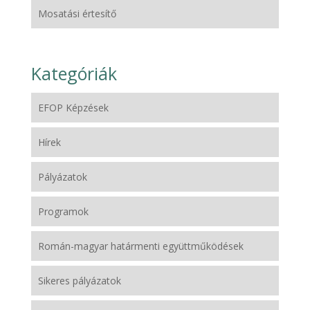
Mosatási értesítő
Kategóriák
EFOP Képzések
Hírek
Pályázatok
Programok
Román-magyar határmenti együttműködések
Sikeres pályázatok