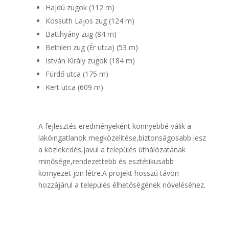
Hajdú zugok (112 m)
Kossuth Lajos zug (124 m)
Batthyány zug (84 m)
Bethlen zug (Ér utca) (53 m)
István Király zugok (184 m)
Fürdő utca (175 m)
Kert utca (609 m)
A fejlesztés eredményeként könnyebbé válik a
lakóingatlanok megközelítése,biztonságosabb lesz
a közlekedés,javul a település úthálózatának
minősége,rendezettebb és esztétikusabb
környezet jön létre.A projekt hosszú távon
hozzájárul a település élhetőségének növeléséhez.