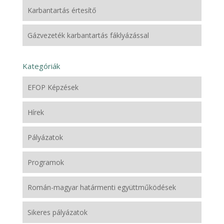
Karbantartás értesítő
Gázvezeték karbantartás fáklyázással
Kategóriák
EFOP Képzések
Hírek
Pályázatok
Programok
Román-magyar határmenti együttműködések
Sikeres pályázatok