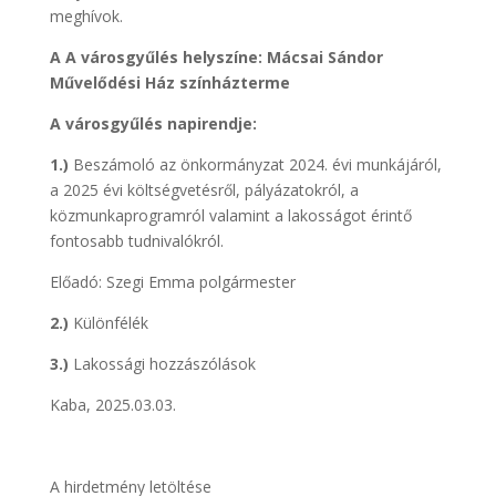
meghívok.
A A városgyűlés helyszíne: Mácsai Sándor
Művelődési Ház színházterme
A városgyűlés napirendje:
1.)
Beszámoló az önkormányzat 2024. évi munkájáról,
a 2025 évi költségvetésről, pályázatokról, a
közmunkaprogramról valamint a lakosságot érintő
fontosabb tudnivalókról.
Előadó: Szegi Emma polgármester
2.)
Különfélék
3.)
Lakossági hozzászólások
Kaba, 2025.03.03.
A hirdetmény letöltése