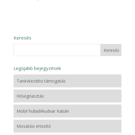
Keresés
Legújabb bejegyzések
Tanévkezdési támogatás
Hőségriasztás
Mobil hulladékudvar Kabán
Mosatási értesítő