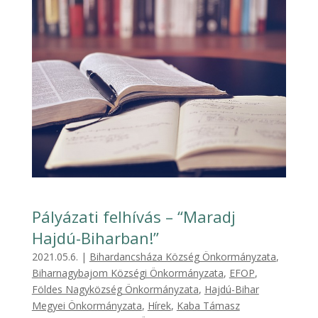
Pályázati felhívás – “Maradj
Hajdú-Biharban!”
2021.05.6.
|
Bihardancsháza Község Önkormányzata
,
Biharnagybajom Községi Önkormányzata
,
EFOP
,
Földes Nagyközség Önkormányzata
,
Hajdú-Bihar
Megyei Önkormányzata
,
Hírek
,
Kaba Támasz