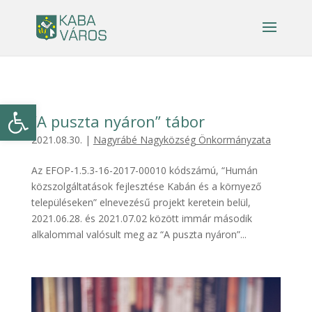
Eszköztár megnyitása
“A puszta nyáron” tábor
2021.08.30.
|
Nagyrábé Nagyközség Önkormányzata
Az EFOP-1.5.3-16-2017-00010 kódszámú, “Humán
közszolgáltatások fejlesztése Kabán és a környező
településeken” elnevezésű projekt keretein belül,
2021.06.28. és 2021.07.02 között immár második
alkalommal valósult meg az “A puszta nyáron”...