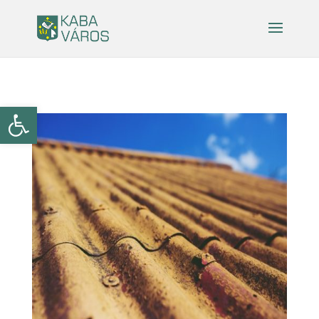
Eszköztár megnyitása