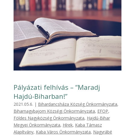
Pályázati felhívás – “Maradj
Hajdú-Biharban!”
2021.05.6.
|
Bihardancsháza Község Önkormányzata
,
Biharnagybajom Községi Önkormányzata
,
EFOP
,
Földes Nagyközség Önkormányzata
,
Hajdú-Bihar
Megyei Önkormányzata
,
Hírek
,
Kaba Támasz
Alapítvány
,
Kaba Város Önkormányzata
,
Nagyrábé